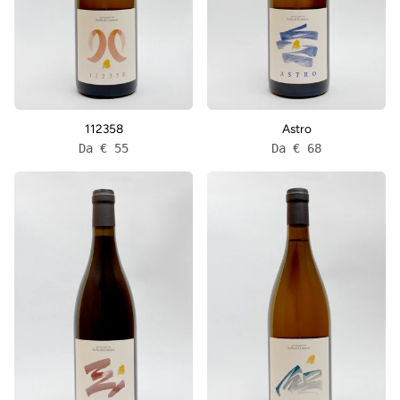
112358
Astro
Da € 55
Da € 68
Caligo
Limen