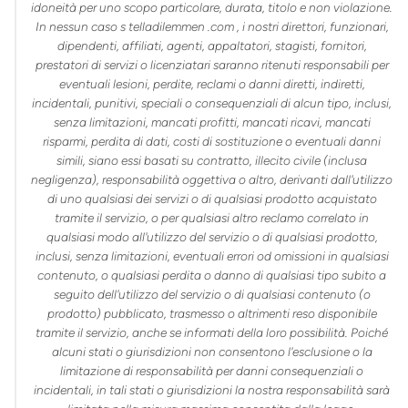
idoneità per uno scopo particolare, durata, titolo e non violazione.
In nessun caso s
telladilemmen
.com
, i nostri direttori, funzionari,
dipendenti, affiliati, agenti, appaltatori, stagisti, fornitori,
prestatori di servizi o licenziatari saranno ritenuti responsabili per
eventuali lesioni, perdite, reclami o danni diretti, indiretti,
incidentali, punitivi, speciali o consequenziali di alcun tipo, inclusi,
senza limitazioni, mancati profitti, mancati ricavi, mancati
risparmi, perdita di dati, costi di sostituzione o eventuali danni
simili, siano essi basati su contratto, illecito civile (inclusa
negligenza), responsabilità oggettiva o altro, derivanti dall'utilizzo
di uno qualsiasi dei servizi o di qualsiasi prodotto acquistato
tramite il servizio, o per qualsiasi altro reclamo correlato in
qualsiasi modo all'utilizzo del servizio o di qualsiasi prodotto,
inclusi, senza limitazioni, eventuali errori od omissioni in qualsiasi
contenuto, o qualsiasi perdita o danno di qualsiasi tipo subito a
seguito dell'utilizzo del servizio o di qualsiasi contenuto (o
prodotto) pubblicato, trasmesso o altrimenti reso disponibile
tramite il servizio, anche se informati della loro possibilità. Poiché
alcuni stati o giurisdizioni non consentono l'esclusione o la
limitazione di responsabilità per danni consequenziali o
incidentali, in tali stati o giurisdizioni la nostra responsabilità sarà