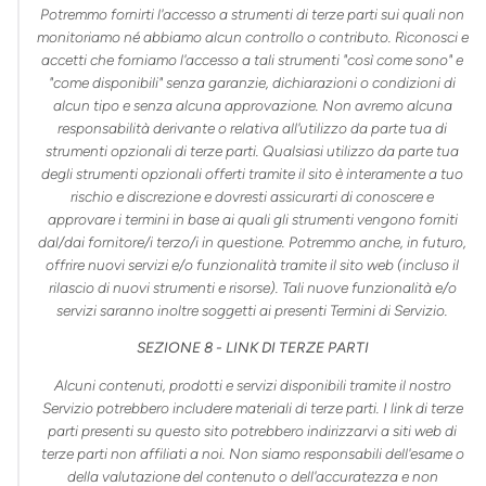
Potremmo fornirti l'accesso a strumenti di terze parti sui quali non
monitoriamo né abbiamo alcun controllo o contributo. Riconosci e
accetti che forniamo l'accesso a tali strumenti "così come sono" e
"come disponibili" senza garanzie, dichiarazioni o condizioni di
alcun tipo e senza alcuna approvazione. Non avremo alcuna
responsabilità derivante o relativa all'utilizzo da parte tua di
strumenti opzionali di terze parti. Qualsiasi utilizzo da parte tua
degli strumenti opzionali offerti tramite il sito è interamente a tuo
rischio e discrezione e dovresti assicurarti di conoscere e
approvare i termini in base ai quali gli strumenti vengono forniti
dal/dai fornitore/i terzo/i in questione. Potremmo anche, in futuro,
offrire nuovi servizi e/o funzionalità tramite il sito web (incluso il
rilascio di nuovi strumenti e risorse). Tali nuove funzionalità e/o
servizi saranno inoltre soggetti ai presenti Termini di Servizio.
SEZIONE 8 - LINK DI TERZE PARTI
Alcuni contenuti, prodotti e servizi disponibili tramite il nostro
Servizio potrebbero includere materiali di terze parti. I link di terze
parti presenti su questo sito potrebbero indirizzarvi a siti web di
terze parti non affiliati a noi. Non siamo responsabili dell'esame o
della valutazione del contenuto o dell'accuratezza e non