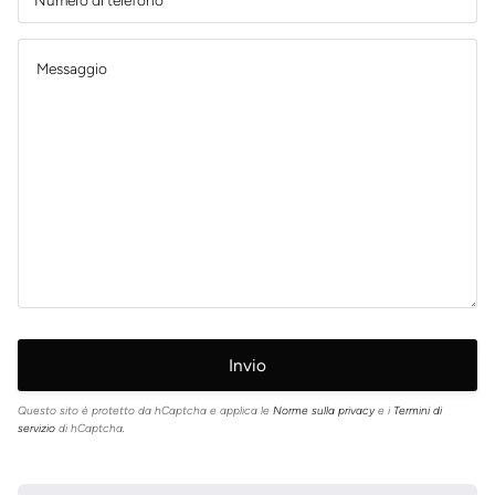
Questo sito è protetto da hCaptcha e applica le
Norme sulla privacy
e i
Termini di
servizio
di hCaptcha.