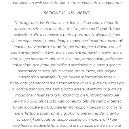
qualsiasi sito web correlato siano state modificate o aggiornate.
SEZIONE 12 - USI VIETATI
Oltre agli altri divieti stabiliti nei Termini di servizio, ti è vietato
utilizzare il sito o il suo contenuto: (a) per scopi illegali; (b) per
sollecitare altri a compiere o partecipare ad atti illegali; (c) per
violare regolamenti, norme, leggi o ordinanze locali internazionali,
federali, provinciali o statali; (d) per infrangere o violare i nostri
diritti di proprietà intellettuale o i diritti di proprietà intellettuale di
altri; (e) per molestare, abusare, insultare, danneggiare, diffamare,
calunniare, denigrare, intimidire o discriminare in base a genere,
orientamento sessuale, religione, etnia, razza, età, origine
nazionale o disabilità; (f) per inviare informazioni false o
fuorvianti; (g) per caricare o trasmettere virus o qualsiasi altro tipo
di codice dannoso che sarà o potrà essere utilizzato in qualsiasi
modo che influenzerà la funzionalità o il funzionamento del
Servizio o di qualsiasi sito web correlato, altri siti web o Internet;
(h) per raccogliere o tracciare le informazioni personali di altri; (i)
per effettuare spam, phishing, pharm, pretext, spider, crawl o
scrape; (j) per qualsiasi scopo osceno o immorale; o (k) per
interferire o eludere le funzionalità di sicurezza del Servizio o di