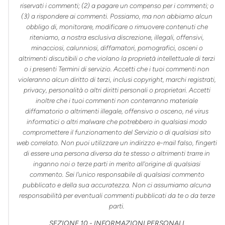
riservati i commenti; (2) a pagare un compenso per i commenti; o
(3) a rispondere ai commenti. Possiamo, ma non abbiamo alcun
obbligo di, monitorare, modificare o rimuovere contenuti che
riteniamo, a nostra esclusiva discrezione, illegali, offensivi,
minacciosi, calunniosi, diffamatori, pornografici, osceni o
altrimenti discutibili o che violano la proprietà intellettuale di terzi
o i presenti Termini di servizio. Accetti che i tuoi commenti non
violeranno alcun diritto di terzi, inclusi copyright, marchi registrati,
privacy, personalità o altri diritti personali o proprietari. Accetti
inoltre che i tuoi commenti non conterranno materiale
diffamatorio o altrimenti illegale, offensivo o osceno, né virus
informatici o altri malware che potrebbero in qualsiasi modo
compromettere il funzionamento del Servizio o di qualsiasi sito
web correlato. Non puoi utilizzare un indirizzo e-mail falso, fingerti
di essere una persona diversa da te stesso o altrimenti trarre in
inganno noi o terze parti in merito all'origine di qualsiasi
commento. Sei l'unico responsabile di qualsiasi commento
pubblicato e della sua accuratezza. Non ci assumiamo alcuna
responsabilità per eventuali commenti pubblicati da te o da terze
parti.
SEZIONE 10 - INFORMAZIONI PERSONALI