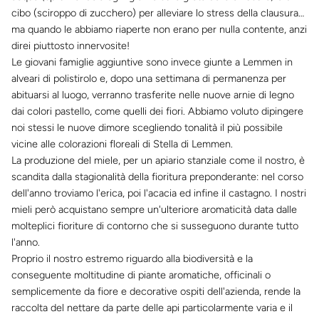
cibo (sciroppo di zucchero) per alleviare lo stress della clausura…
ma quando le abbiamo riaperte non erano per nulla contente, anzi
direi piuttosto innervosite!
Le giovani famiglie aggiuntive sono invece giunte a Lemmen in
alveari di polistirolo e, dopo una settimana di permanenza per
abituarsi al luogo, verranno trasferite nelle nuove arnie di legno
dai colori pastello, come quelli dei fiori. Abbiamo voluto dipingere
noi stessi le nuove dimore scegliendo tonalità il più possibile
vicine alle colorazioni floreali di Stella di Lemmen.
La produzione del miele, per un apiario stanziale come il nostro, è
scandita dalla stagionalità della fioritura preponderante: nel corso
dell'anno troviamo l'erica, poi l'acacia ed infine il castagno. I nostri
mieli però acquistano sempre un'ulteriore aromaticità data dalle
molteplici fioriture di contorno che si susseguono durante tutto
l'anno.
Proprio il nostro estremo riguardo alla biodiversità e la
conseguente moltitudine di piante aromatiche, officinali o
semplicemente da fiore e decorative ospiti dell'azienda, rende la
raccolta del nettare da parte delle api particolarmente varia e il