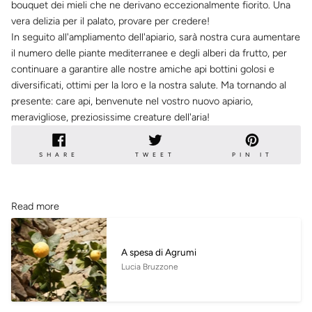
bouquet dei mieli che ne derivano eccezionalmente fiorito. Una
vera delizia per il palato, provare per credere!
In seguito all'ampliamento dell'apiario, sarà nostra cura aumentare
il numero delle piante mediterranee e degli alberi da frutto, per
continuare a garantire alle nostre amiche api bottini golosi e
diversificati, ottimi per la loro e la nostra salute. Ma tornando al
presente: care api, benvenute nel vostro nuovo apiario,
meravigliose, preziosissime creature dell'aria!
SHARE
TWEET
PIN
SHARE
TWEET
PIN IT
ON
ON
ON
FACEBOOK
TWITTER
PINTE
Read more
A spesa di Agrumi
Lucia Bruzzone