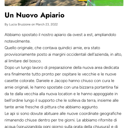
Un Nuovo Apiario
By
Lucia Bruzzone
on
March 23, 2022
Abbiamo spostato il nostro apiario da ovest a est, ampliandolo
notevolmente.
Quello originale, che contava quindici arnie, era stato
provvisoriamente posto ai margini occidentali dell'azienda, in alto,
al limitare del bosco.
Dopo un lungo lavoro di preparazione della nuova area dedicata
era finalmente tutto pronto per ospitare le vecchie e le nuove
casette colorate. Daniele e Jacopo hanno chiuso con cura le
arnie originali, le hanno spostate con una bizzarra portantina fai
da te dalla vecchia alla nuova location e le hanno appoggiate in
bell'ordine lungo il supporto che le solleva da terra, insieme alle
tante arnie fresche di pittura che abbiamo aggiunto.
Le api si sono dovute abituare alle nuove coordinate geografiche
rimanendo chiuse dentro per tre giorni. Le abbiamo rifornite di
acqua (spruzzandola ogni giorno sulla grata della chiusura) e di